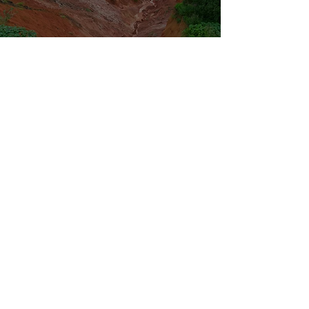
O que é a voçoroca, fenômeno
que ameaçou desaparecer
cidade no Maranhão?
Katharyna
1 de fev. de 2024
2 min de leitura
Principais fatores que