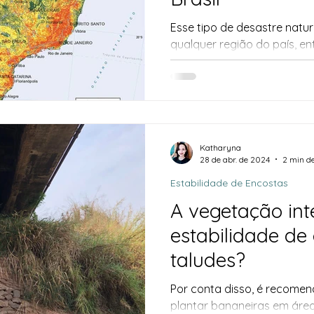
Esse tipo de desastre natu
qualquer região do país, en
deslizamentos de terra no 
maiores no Sul e Sudeste, 
do Rio de Janeiro, São Paul
Catarina, Espirito Santo e R
Katharyna
28 de abr. de 2024
2 min de
Estabilidade de Encostas
A vegetação int
estabilidade de
taludes?
Por conta disso, é recomen
plantar bananeiras em área