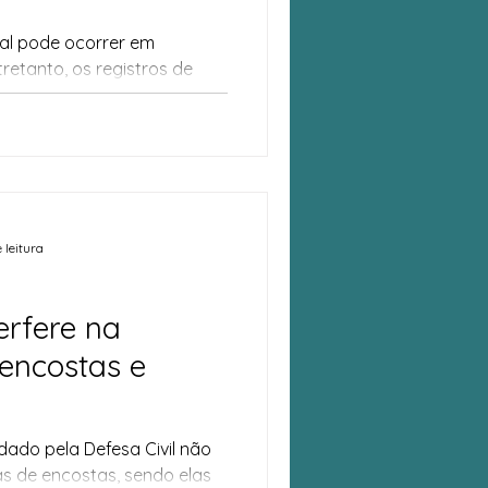
ral pode ocorrer em
tretanto, os registros de
Brasil têm números muito
especialmente nos estados
o, Minas Gerais, Santa
io Grande do Sul.
 leitura
erfere na
 encostas e
dado pela Defesa Civil não
s de encostas, sendo elas